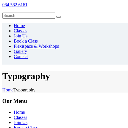
084 582 6161
Home
Classes
Join Us
Book a Class
Flexispace & Workshops
Gallery
Contact
Typography
Home
Typography
Our Menu
Home
Classes
Join Us
Book a Class