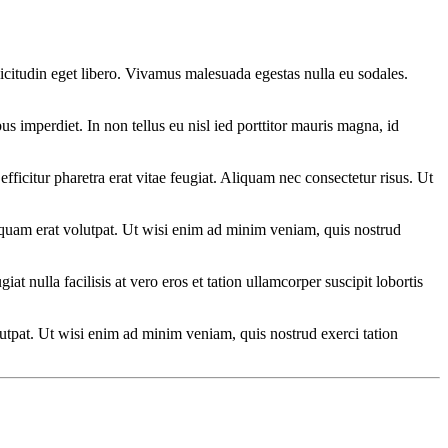
licitudin eget libero. Vivamus malesuada egestas nulla eu sodales.
 imperdiet. In non tellus eu nisl іed porttitor mauris magna, id
fficitur pharetra erat vitae feugiat. Aliquam nec consectetur risus. Ut
iquam erat volutpat. Ut wisi enim ad minim veniam, quis nostrud
t nulla facilisis at vero eros et tation ullamcorper suscipit lobortis
utpat. Ut wisi enim ad minim veniam, quis nostrud exerci tation