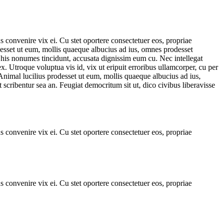
 convenire vix ei. Cu stet oportere consectetuer eos, propriae
rodesset ut eum, mollis quaeque albucius ad ius, omnes prodesset
n his nonumes tincidunt, accusata dignissim eum cu. Nec intellegat
x. Utroque voluptua vis id, vix ut eripuit erroribus ullamcorper, cu per
Animal lucilius prodesset ut eum, mollis quaeque albucius ad ius,
scribentur sea an. Feugiat democritum sit ut, dico civibus liberavisse
 convenire vix ei. Cu stet oportere consectetuer eos, propriae
 convenire vix ei. Cu stet oportere consectetuer eos, propriae