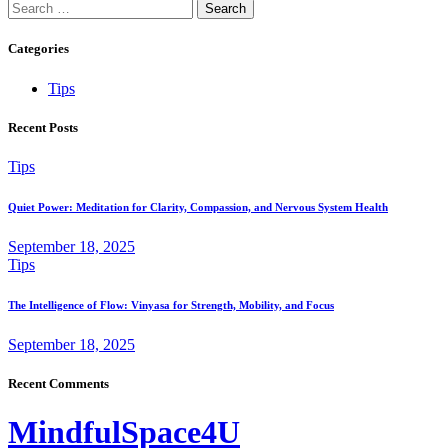
Search
for:
Categories
Tips
Recent Posts
Tips
Quiet Power: Meditation for Clarity, Compassion, and Nervous System Health
September 18, 2025
Tips
The Intelligence of Flow: Vinyasa for Strength, Mobility, and Focus
September 18, 2025
Recent Comments
MindfulSpace4U