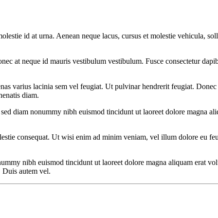
olestie id at urna. Aenean neque lacus, cursus et molestie vehicula, sol
onec at neque id mauris vestibulum vestibulum. Fusce consectetur dapibus
s varius lacinia sem vel feugiat. Ut pulvinar hendrerit feugiat. Donec e
nenatis diam.
t, sed diam nonummy nibh euismod tincidunt ut laoreet dolore magna al
estie consequat. Ut wisi enim ad minim veniam, vel illum dolore eu feugia
onummy nibh euismod tincidunt ut laoreet dolore magna aliquam erat vol
. Duis autem vel.