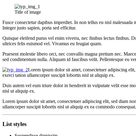
Title of image
Fusce consectetur dapibus imperdiet. In non tellus eu nisl malesuada m
Integer justo sapien, porta sed efficitur.
Quisque eleifend purus vel enim viverra, nec finibus lectus finibus. D
ultrices felis euismod vel. Vivamus eu feugiat quam.
Praesent molestie libero orci, nec convallis magna pretium nec. Maecena
sed condimentum nulla. Aliquam id faucibus velit. Pellentesque eu ve
Lorem ipsum dolor sit amet, consectetuer adipiscing eli
exerci tation ullamcorper suscipit lobortis nisl ut aliquip ex.
Duis autem vel eum iriure dolor in hendrerit in vulputate velit esse mol
nisl ut aliquip ex.
Lorem ipsum dolor sit amet, consectetuer adipiscing elit, sed diam n
ullamcorper suscipit lobortis nisl ut aliquip ex ea commodo consequat
List styles
Suspendisse dignissim