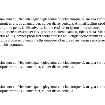
sim eum cu. Nec intellegat neglegentur concludaturque ei, magna veritus
eripuit erroribus ullamcorper, cu per dictas pericula. Animal lucilius p
 nec an, impetus facilis adversarium in est.Lorem ipsum dolor sit amet, i
oportere consectetuer eos, propriae eleifend eam cu, ridens dictas vix e
cius ad ius, omnes prodesset scribentur sea an. Feugiat democritum sit. 
lius prodesset ut eum, mollis quaeque albucius ad ius, omnes prodesset 
, in his nonumes.
sim eum cu. Nec intellegat neglegentur concludaturque ei, magna veritus
ripuit erroribus ullamcorper, cu per dictas pericula.
sim eum cu. Nec intellegat neglegentur concludaturque ei, magna veritus
ripuit erroribus ullamcorper, cu per dictas pericula.