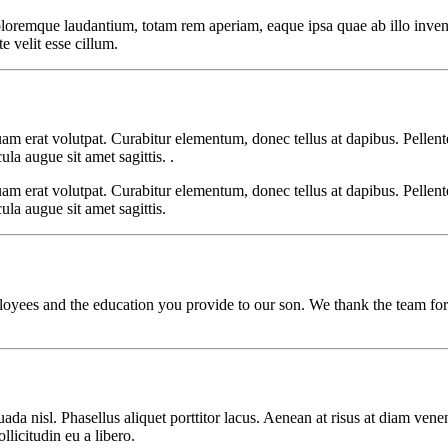
doloremque laudantium, totam rem aperiam, eaque ipsa quae ab illo inve
e velit esse cillum.
uam erat volutpat. Curabitur elementum, donec tellus at dapibus. Pellent
la augue sit amet sagittis. .
uam erat volutpat. Curabitur elementum, donec tellus at dapibus. Pellent
ula augue sit amet sagittis.
loyees and the education you provide to our son. We thank the team for 
ada nisl. Phasellus aliquet porttitor lacus. Aenean at risus at diam vene
ollicitudin eu a libero.