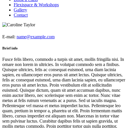
Flexispace & Workshops
Gallery
Contact
E-mail:
name@example.com
Brief info
Fusce felis libero, commodo a turpis sit amet, mollis fringilla nisi. In
ornare non lorem in ultricies. In volutpat commodo sem a finibus.
Quisque ultricies, felis ac consequat euismod, urna diam lacinia
sapien, eu ullamcorper eros purus sit amet lectus. Quisque ultricies,
felis ac consequat euismod, urna diam lacinia sapien, eu ullamcorper
eros purus sit amet lectus. Proin vestibulum elit at sollicitudin
euismod. Quisque dictum, quam sit amet accumsan dapibus, nunc
enim auctor libero, nec scelerisque sem enim ac tortor. Nunc vitae
metus at felis rutrum venenatis ac a purus. Sed ut iaculis magna.
Pellentesque vel massa et metus imperdiet luctus. Pellentesque leo
quam, pretium in tempor a, pharetra ut elit. Proin fermentum mattis
libero, cursus imperdiet est aliquam non. Maecenas in tortor vitae
sem pulvinar luctus. Curabitur dapibus felis ut sapien gravida, ut
mollis metus commodo. Proin porttitor tortor quis nulla porttitor,