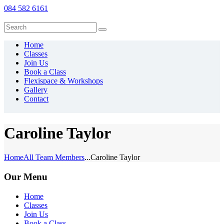
084 582 6161
Home
Classes
Join Us
Book a Class
Flexispace & Workshops
Gallery
Contact
Caroline Taylor
Home
All Team Members
...
Caroline Taylor
Our Menu
Home
Classes
Join Us
Book a Class