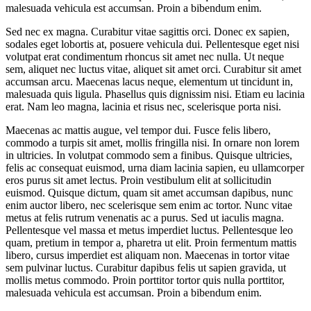
malesuada vehicula est accumsan. Proin a bibendum enim.
Sed nec ex magna. Curabitur vitae sagittis orci. Donec ex sapien,
sodales eget lobortis at, posuere vehicula dui. Pellentesque eget nisi
volutpat erat condimentum rhoncus sit amet nec nulla. Ut neque
sem, aliquet nec luctus vitae, aliquet sit amet orci. Curabitur sit amet
accumsan arcu. Maecenas lacus neque, elementum ut tincidunt in,
malesuada quis ligula. Phasellus quis dignissim nisi. Etiam eu lacinia
erat. Nam leo magna, lacinia et risus nec, scelerisque porta nisi.
Maecenas ac mattis augue, vel tempor dui. Fusce felis libero,
commodo a turpis sit amet, mollis fringilla nisi. In ornare non lorem
in ultricies. In volutpat commodo sem a finibus. Quisque ultricies,
felis ac consequat euismod, urna diam lacinia sapien, eu ullamcorper
eros purus sit amet lectus. Proin vestibulum elit at sollicitudin
euismod. Quisque dictum, quam sit amet accumsan dapibus, nunc
enim auctor libero, nec scelerisque sem enim ac tortor. Nunc vitae
metus at felis rutrum venenatis ac a purus. Sed ut iaculis magna.
Pellentesque vel massa et metus imperdiet luctus. Pellentesque leo
quam, pretium in tempor a, pharetra ut elit. Proin fermentum mattis
libero, cursus imperdiet est aliquam non. Maecenas in tortor vitae
sem pulvinar luctus. Curabitur dapibus felis ut sapien gravida, ut
mollis metus commodo. Proin porttitor tortor quis nulla porttitor,
malesuada vehicula est accumsan. Proin a bibendum enim.